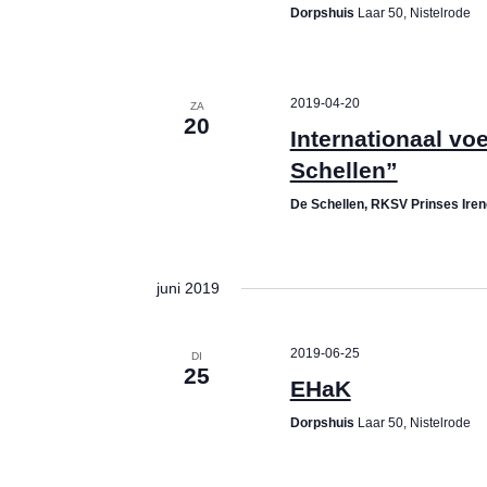
Dorpshuis
Laar 50, Nistelrode
a
c
r
h
c
2019-04-20
h
ZA
a
20
Internationaal vo
f
n
Schellen”
o
r
d
De Schellen, RKSV Prinses Ire
E
V
v
juni 2019
e
i
n
e
t
2019-06-25
DI
25
s
EHaK
w
b
Dorpshuis
Laar 50, Nistelrode
s
y
K