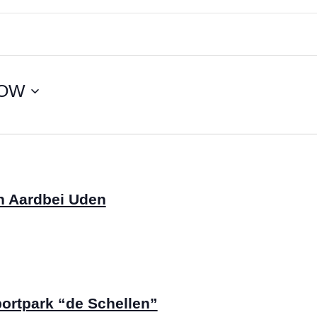
OW
n Aardbei Uden
ortpark “de Schellen”