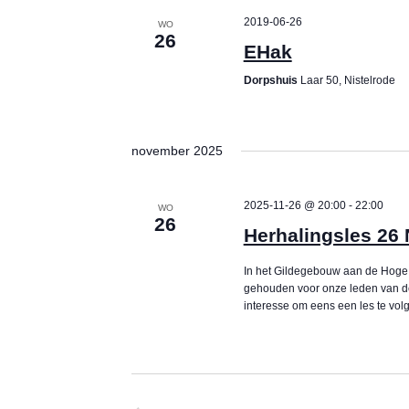
N
e
2019-06-26
WO
a
26
y
EHak
w
v
Dorpshuis
Laar 50, Nistelrode
o
i
r
d
november 2025
g
.
a
2025-11-26 @ 20:00
-
22:00
WO
26
Herhalingsles 26
t
In het Gildegebouw aan de Hoge 
i
gehouden voor onze leden van de
interesse om eens een les te volg
o
n