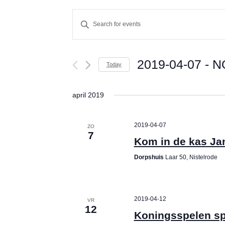
E
E
n
v
t
e
2019-04-07
 - 
N
e
Today
r
S
n
K
e
april 2019
t
e
l
y
e
s
2019-04-07
ZO
7
w
c
Kom in de kas Ja
S
o
t
Dorpshuis
Laar 50, Nistelrode
r
d
e
d
a
a
.
t
2019-04-12
VR
S
e
12
r
Koningsspelen sp
e
.