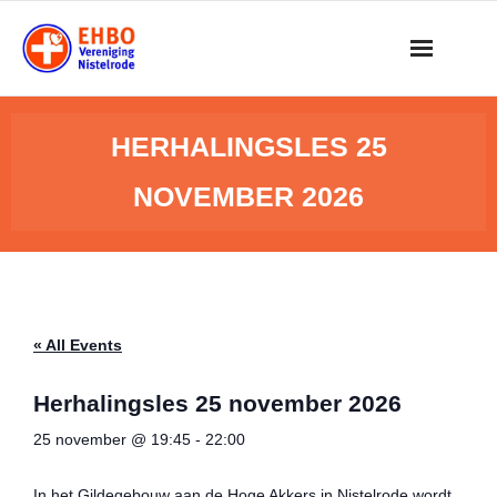
Skip
to
content
HERHALINGSLES 25
NOVEMBER 2026
« All Events
Herhalingsles 25 november 2026
25 november @ 19:45
-
22:00
In het Gildegebouw aan de Hoge Akkers in Nistelrode wordt