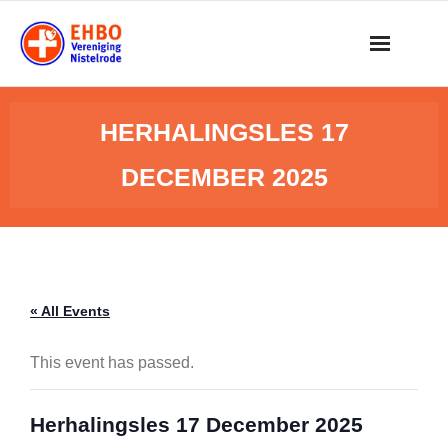
Skip
to
content
HERHALINGSLES 17
DECEMBER 2025
« All Events
This event has passed.
Herhalingsles 17 December 2025